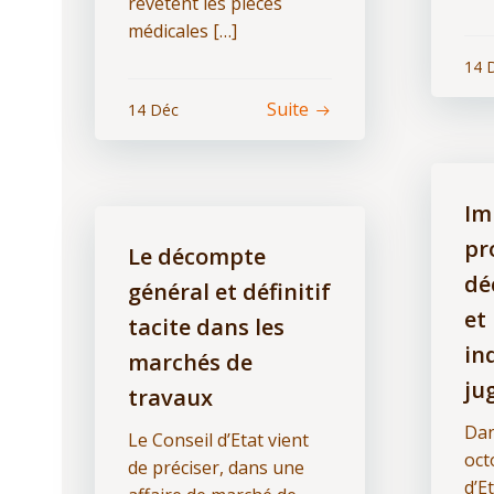
revêtent les pièces
médicales […]
14 
Suite
14 Déc
Im
pr
Le décompte
dé
général et définitif
et
tacite dans les
in
marchés de
ju
travaux
Dan
Le Conseil d’Etat vient
oct
de préciser, dans une
d’E