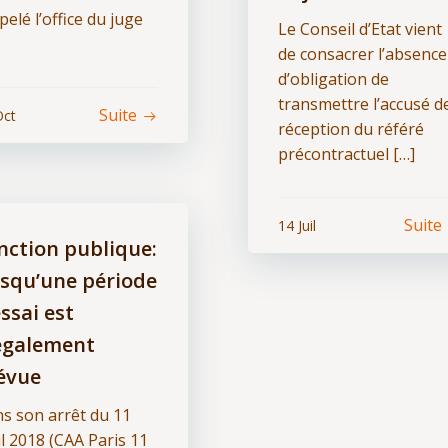
pelé l’office du juge
Le Conseil d’Etat vient
de consacrer l’absence
d’obligation de
transmettre l’accusé d
Suite
Oct
réception du référé
précontractuel […]
Suite
14 Juil
nction publique:
rsqu’une période
essai est
légalement
évue
s son arrêt du 11
il 2018 (CAA Paris 11