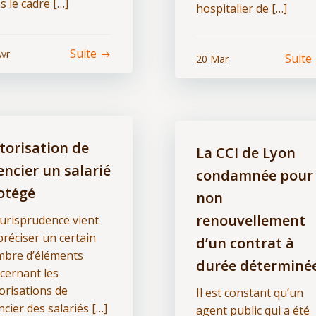
s le cadre […]
hospitalier de […]
Suite
Avr
Suite
20 Mar
torisation de
La CCI de Lyon
cencier un salarié
condamnée pour
otégé
non
renouvellement
jurisprudence vient
préciser un certain
d’un contrat à
bre d’éléments
durée déterminé
cernant les
orisations de
Il est constant qu’un
encier des salariés […]
agent public qui a été