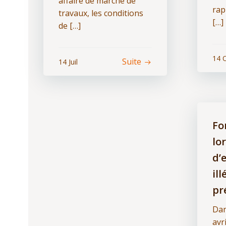
affaire de marché de
rap
travaux, les conditions
[…]
de […]
14 
Suite
14 Juil
Fo
lo
d’
il
pr
Dan
avr