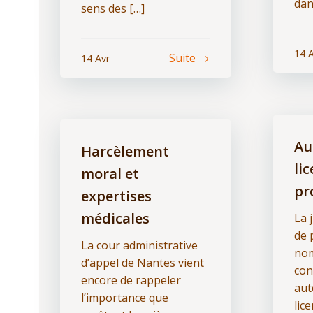
dan
sens des […]
14 
Suite
14 Avr
Au
Harcèlement
li
moral et
pr
expertises
médicales
La 
de 
La cour administrative
nom
d’appel de Nantes vient
con
encore de rappeler
aut
l’importance que
lic