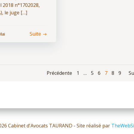
il 2018 n°1702028,
), le juge […]
Suite
Mai
Posts
Posts
Page
Page
Page
Page
Page
Page
Précédente
1
…
5
6
7
8
9
Su
navigation
navigation
n
026 Cabinet d'Avocats TAURAND - Site réalisé par
TheWebSit