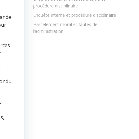
procédure disciplinaire
Enquête interne et procédure disciplinaire
mande
sur
Harcèlement moral et fautes de
l’administration
urces
r
.
pondu
t
s,