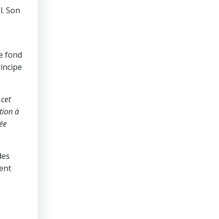
l. Son
le fond
incipe
 cet
tion à
ée
des
ent