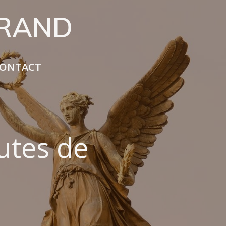
URAND
ONTACT
utes de