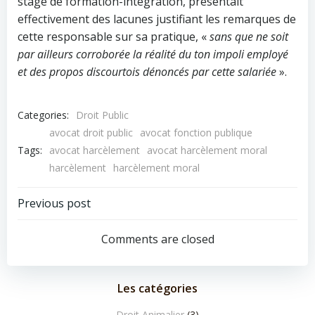
stage de formation-intégration, présentait
effectivement des lacunes justifiant les remarques de
cette responsable sur sa pratique, «
sans que ne soit
par ailleurs corroborée la réalité du ton impoli employé
et des propos discourtois dénoncés par cette salariée
».
Categories:
Droit Public
avocat droit public
avocat fonction publique
Tags:
avocat harcèlement
avocat harcèlement moral
harcèlement
harcèlement moral
Navigation
Previous post
de
Comments are closed
l’article
Les catégories
Droit Animalier
(3)