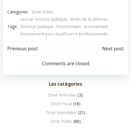
Categories:
Droit Public
avocat fonction publique
droits de la défense
Tags:
fonction publique
fonctionnaire
licenciement
licenciement pour insuffisance professionnelle
Navigation
Navigation
Previous post
Next post
de
de
Comments are closed
l’article
l’article
Les catégories
Droit Animalier
(3)
Droit Fiscal
(18)
Droit Immobilier
(21)
Droit Public
(88)