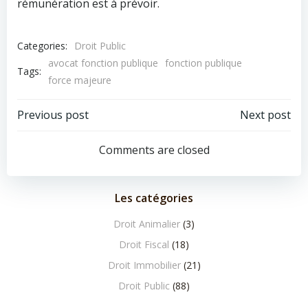
rémunération est à prévoir.
Categories:
Droit Public
avocat fonction publique
fonction publique
Tags:
force majeure
Navigation
Navigation
Previous post
Next post
de
de
Comments are closed
l’article
l’article
Les catégories
Droit Animalier
(3)
Droit Fiscal
(18)
Droit Immobilier
(21)
Droit Public
(88)