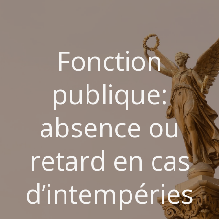
Aller
au
contenu
Fonction
publique:
absence ou
retard en cas
d’intempéries