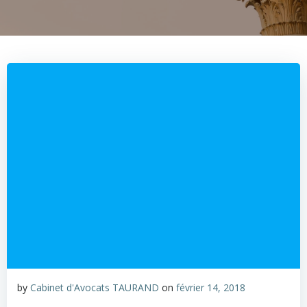
by
Cabinet d'Avocats TAURAND
on
février 14, 2018