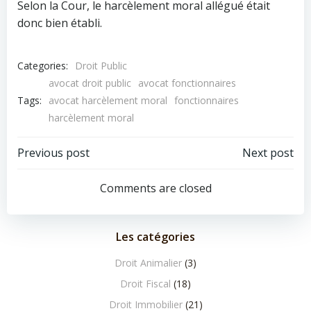
Selon la Cour, le harcèlement moral allégué était
donc bien établi.
Categories:
Droit Public
avocat droit public
avocat fonctionnaires
Tags:
avocat harcèlement moral
fonctionnaires
harcèlement moral
Navigation
Navigation
Previous post
Next post
de
de
Comments are closed
l’article
l’article
Les catégories
Droit Animalier
(3)
Droit Fiscal
(18)
Droit Immobilier
(21)