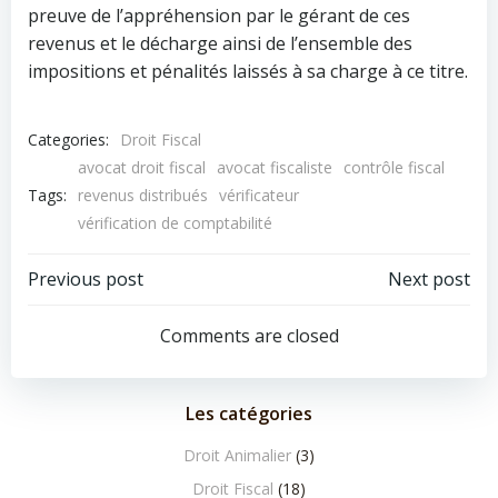
preuve de l’appréhension par le gérant de ces
revenus et le décharge ainsi de l’ensemble des
impositions et pénalités laissés à sa charge à ce titre.
Categories:
Droit Fiscal
avocat droit fiscal
avocat fiscaliste
contrôle fiscal
Tags:
revenus distribués
vérificateur
vérification de comptabilité
Navigation
Navigation
Previous post
Next post
de
de
Comments are closed
l’article
l’article
Les catégories
Droit Animalier
(3)
Droit Fiscal
(18)