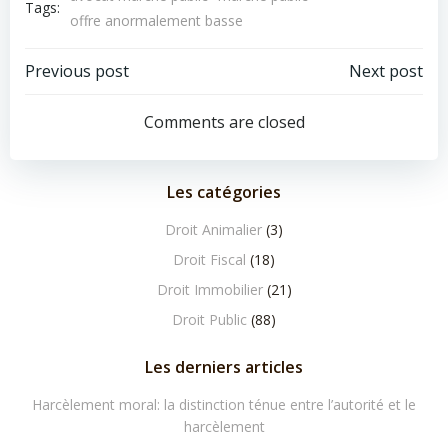
Tags:
offre anormalement basse
Navigation
Navigation
Previous post
Next post
de
de
Comments are closed
l’article
l’article
Les catégories
Droit Animalier
(3)
Droit Fiscal
(18)
Droit Immobilier
(21)
Droit Public
(88)
Les derniers articles
Harcèlement moral: la distinction ténue entre l’autorité et le
harcèlement