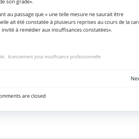
 de son grade».
evant au passage que « une telle mesure ne saurait être
lle ait été constatée à plusieurs reprises au cours de la car
été invité à remédier aux insuffisances constatées».
lic
licenciement pour insuffisance professionnelle
Navigation
Nex
de
omments are closed
l’article