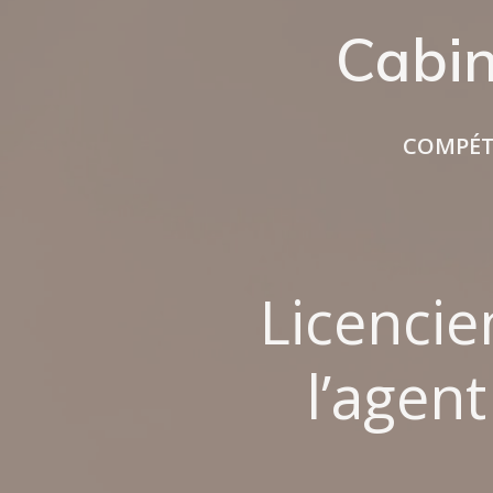
Aller
Cabi
au
contenu
COMPÉT
Licencie
l’agent