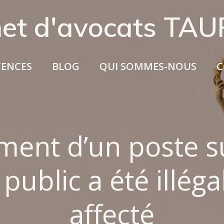
net d'avocats TA
ENCES
BLOG
QUI SOMMES-NOUS
C
ment d’un poste s
 public a été illé
affecté