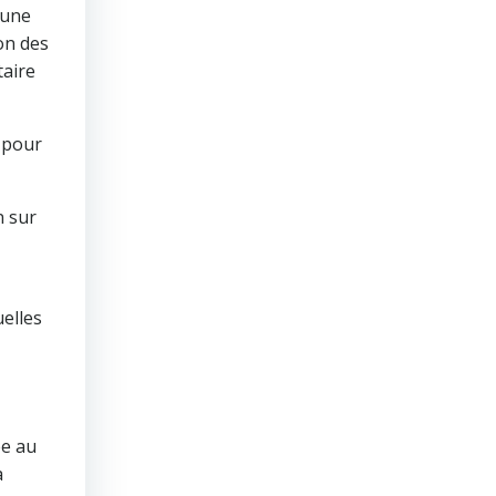
mune
on des
taire
e pour
n sur
elles
ée au
à