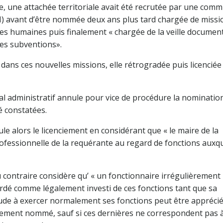
tre, une attachée territoriale avait été recrutée par une com
) avant d’être nommée deux ans plus tard chargée de missi
ces humaines puis finalement « chargée de la veille documen
des subventions».
 dans ces nouvelles missions, elle rétrogradée puis licencié
al administratif annule pour vice de procédure la nominatio
é constatées.
le alors le licenciement en considérant que « le maire de la
ofessionnelle de la requérante au regard de fonctions auxqu
au contraire considère qu’ « un fonctionnaire irrégulièrement
rdé comme légalement investi de ces fonctions tant que sa
tude à exercer normalement ses fonctions peut être appréci
ièrement nommé, sauf si ces dernières ne correspondent pas 