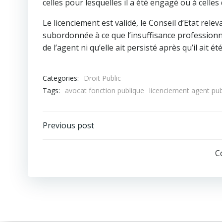
celles pour lesquelles il a été engagé ou à celles
Le licenciement est validé, le Conseil d’Etat rel
subordonnée à ce que l’insuffisance professionne
de l’agent ni qu’elle ait persisté après qu’il ait 
Categories:
Droit Public
Tags:
avocat fonction publique
licenciement agent pub
Navigation
Previous post
de
C
l’article