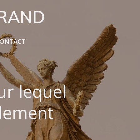
URAND
ONTACT
ur lequel
galement