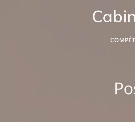
Aller
Cabi
au
contenu
COMPÉT
Po