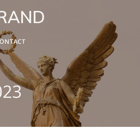
URAND
ONTACT
023